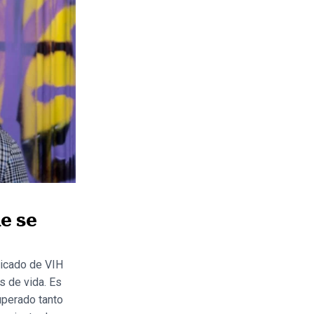
e se
ticado de VIH
s de vida. Es
uperado tanto