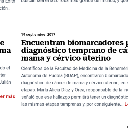
buscan sea el lazo rosa más grande del mundo, y que.
ma Edith
ión...
19 septiembre, 2017
le
Encuentran biomarcadores 
ama
diagnóstico temprano de cá
mama y cérvico uterino
do el
Científicos de la Facultad de Medicina de la Benemér
tar
Autónoma de Puebla (BUAP), encontraron biomarcado
Julián
diagnóstico de cáncer de mama y cérvico uterino, en 
etapas. María Alicia Díaz y Orea, responsable de la i
er más
señaló que ese hallazgo permitirá tener un diagnósti
las mismas etapas tempranas y, por consiguiente,...
L