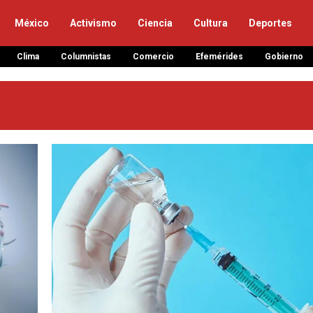
México
Activismo
Ciencia
Cultura
Deportes
Clima
Columnistas
Comercio
Efemérides
Gobierno