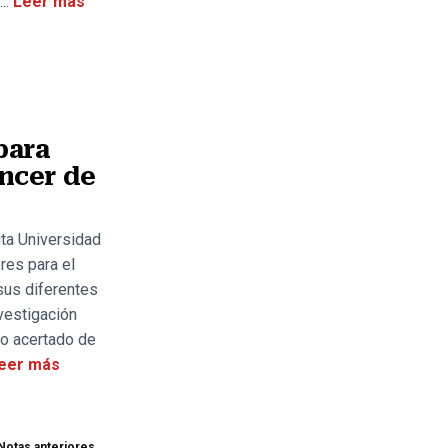
..
Leer más
para
ncer de
ita Universidad
res para el
sus diferentes
nvestigación
co acertado de
eer más
Notas anteriores