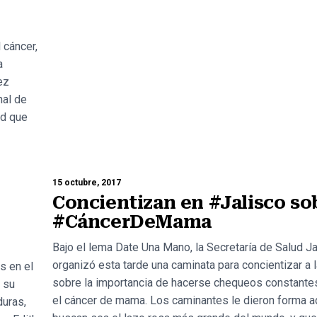
 cáncer,
a
ez
nal de
ud que
15 octubre, 2017
Concientizan en #Jalisco so
#CáncerDeMama
Bajo el lema Date Una Mano, la Secretaría de Salud J
organizó esta tarde una caminata para concientizar a 
s en el
sobre la importancia de hacerse chequeos constantes
 su
el cáncer de mama. Los caminantes le dieron forma 
duras,