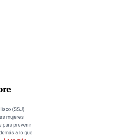
bre
alisco (SSJ)
las mujeres
 para prevenir
además a lo que