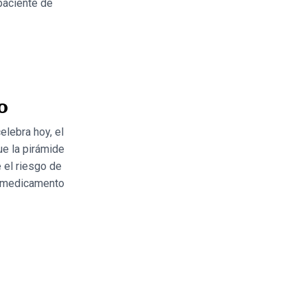
paciente de
o
elebra hoy, el
e la pirámide
 el riesgo de
i medicamento