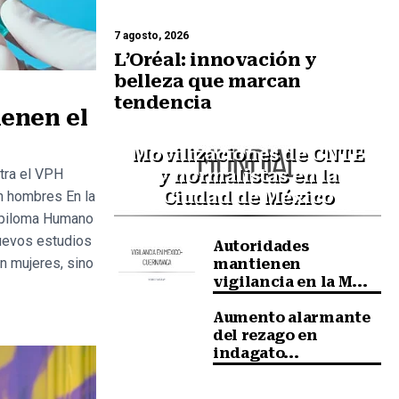
7 agosto, 2026
L’Oréal: innovación y
belleza que marcan
tendencia
ienen el
Movilizaciones de CNTE
y normalistas en la
tra el VPH
Ciudad de México
n hombres En la
Papiloma Humano
nuevos estudios
Autoridades
n mujeres, sino
mantienen
vigilancia en la M...
Aumento alarmante
del rezago en
indagato...