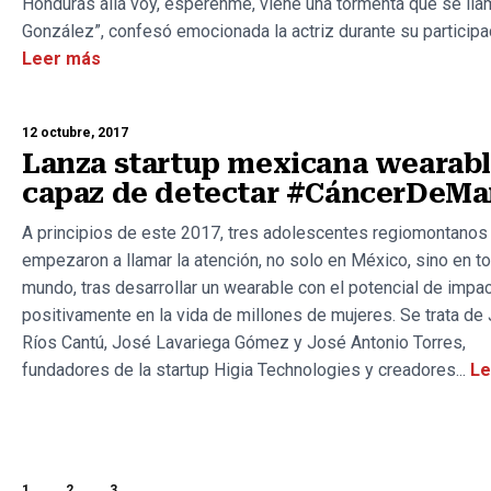
Honduras allá voy, espérenme, viene una tormenta que se lla
González”, confesó emocionada la actriz durante su participac
Leer más
12 octubre, 2017
Lanza startup mexicana wearab
capaz de detectar #CáncerDeM
A principios de este 2017, tres adolescentes regiomontanos
empezaron a llamar la atención, no solo en México, sino en to
mundo, tras desarrollar un wearable con el potencial de impac
positivamente en la vida de millones de mujeres. Se trata de 
Ríos Cantú, José Lavariega Gómez y José Antonio Torres,
fundadores de la startup Higia Technologies y creadores...
Le
1
2
3