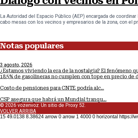
Diálogo con vecinos en Po
La Autoridad del Espacio Público (AEP) encargada de coordinar l
cabo mesas con los vecinos y empresarios de la zona, con el pro
Notas populares
3 agosto, 2026
¿Estamos viviendo la era de la nostalgia? El fenómeno 
18.5% de gasolineras no cumplen con tope en precio de 
Costo de pensiones para CNTE podría alc...
CSP asegura que habrá un Mundial tranqu...
© 2026 vozenvoz. Un sitio de Proxy 52.
VOLVER ARRIBA
15
49.0138
8.38624
arrow
0
arrow
1
4000
0
horizontal
https:/