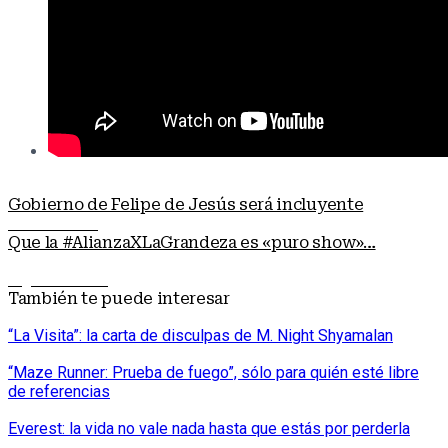
Gobierno de Felipe de Jesús será incluyente
Nota anterior
Que la #AlianzaXLaGrandeza es «puro show»…
Siguiente nota
También te puede interesar
“La Visita”: la carta de disculpas de M. Night Shyamalan
“Maze Runner: Prueba de fuego”, sólo para quién esté libre
de referencias
Everest: la vida no vale nada hasta que estás por perderla