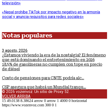
televisión»
«Nepal prohíbe TikTok por impacto negativo en la armonía
social y anuncia requisitos para redes sociales»
Notas populares
3 agosto, 2026
¿Estamos viviendo la era de la nostalgia? El fenómeno
que está dominando el entretenimiento en 2026
18.5% de gasolineras no cumplen con tope en precio
de diésel
Costo de pensiones para CNTE podría alc...
CSP asegura que habrá un Mundial tranqu...
© 2026 vozenvoz. Un sitio de Proxy 52.
VOLVER ARRIBA
15
49.0138
8.38624
arrow
0
arrow
1
4000
0
horizontal
https://www.vozenvoz.com
300
0
1