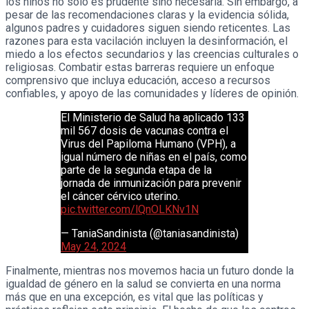
los niños no solo es prudente sino necesaria. Sin embargo, a
pesar de las recomendaciones claras y la evidencia sólida,
algunos padres y cuidadores siguen siendo reticentes. Las
razones para esta vacilación incluyen la desinformación, el
miedo a los efectos secundarios y las creencias culturales o
religiosas. Combatir estas barreras requiere un enfoque
comprensivo que incluya educación, acceso a recursos
confiables, y apoyo de las comunidades y líderes de opinión.
El Ministerio de Salud ha aplicado 133
mil 567 dosis de vacunas contra el
Virus del Papiloma Humano (VPH), a
igual número de niñas en el país, como
parte de la segunda etapa de la
jornada de inmunización para prevenir
el cáncer cérvico uterino.
pic.twitter.com/lQnOLKNv1N
— TaniaSandinista (@taniasandinista)
May 24, 2024
Finalmente, mientras nos movemos hacia un futuro donde la
igualdad de género en la salud se convierta en una norma
más que en una excepción, es vital que las políticas y