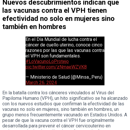
Nuevos descubrimientos indican que
las vacunas contra el VPH tienen
efectividad no solo en mujeres sino
también en hombres
En el Día Mundial de lucha contra el
cáncer de cuello uterino, conoce cinco
razones por las que las vacunas contra
el VPH son fundamentales.
#LoVacunoLoProtejo
pic.twitter.com/zNmaeWZVK8
— Ministerio de Salud (@Minsa_Peru)
March 26, 2024
En la batalla contra los cánceres vinculados al Virus del
Papiloma Humano (VPH), un hito significativo se ha alcanzado
con los nuevos estudios que confirman la efectividad de las
vacunas no solo en mujeres, sino también en hombres, un
grupo menos frecuentemente vacunado en Estados Unidos. A
pesar de que la vacuna contra el VPH fue originalmente
desarrollada para prevenir el cáncer cervicouterino en