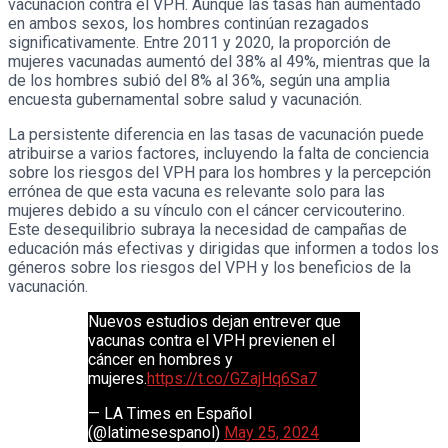
vacunación contra el VPH. Aunque las tasas han aumentado
en ambos sexos, los hombres continúan rezagados
significativamente. Entre 2011 y 2020, la proporción de
mujeres vacunadas aumentó del 38% al 49%, mientras que la
de los hombres subió del 8% al 36%, según una amplia
encuesta gubernamental sobre salud y vacunación.
La persistente diferencia en las tasas de vacunación puede
atribuirse a varios factores, incluyendo la falta de conciencia
sobre los riesgos del VPH para los hombres y la percepción
errónea de que esta vacuna es relevante solo para las
mujeres debido a su vínculo con el cáncer cervicouterino.
Este desequilibrio subraya la necesidad de campañas de
educación más efectivas y dirigidas que informen a todos los
géneros sobre los riesgos del VPH y los beneficios de la
vacunación.
Nuevos estudios dejan entrever que
vacunas contra el VPH previenen el
cáncer en hombres y
mujeres.
https://t.co/GZajHq6Sa7
— LA Times en Español
(@latimesespanol)
May 25, 2024