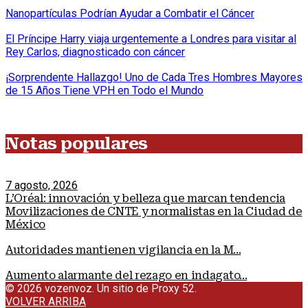
Nanopartículas Podrían Ayudar a Combatir el Cáncer
El Príncipe Harry viaja urgentemente a Londres para visitar al
Rey Carlos, diagnosticado con cáncer
¡Sorprendente Hallazgo! Uno de Cada Tres Hombres Mayores
de 15 Años Tiene VPH en Todo el Mundo
Notas populares
7 agosto, 2026
L’Oréal: innovación y belleza que marcan tendencia
Movilizaciones de CNTE y normalistas en la Ciudad de
México
Autoridades mantienen vigilancia en la M...
Aumento alarmante del rezago en indagato...
© 2026 vozenvoz. Un sitio de Proxy 52.
VOLVER ARRIBA