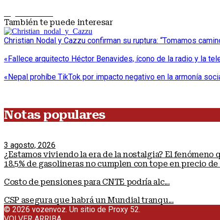
Siguiente nota
También te puede interesar
Christian Nodal y Cazzu confirman su ruptura: “Tomamos cami
«Fallece arquitecto Héctor Benavides, ícono de la radio y la tel
«Nepal prohíbe TikTok por impacto negativo en la armonía socia
Notas populares
3 agosto, 2026
¿Estamos viviendo la era de la nostalgia? El fenómeno
18.5% de gasolineras no cumplen con tope en precio de 
Costo de pensiones para CNTE podría alc...
CSP asegura que habrá un Mundial tranqu...
© 2026 vozenvoz. Un sitio de Proxy 52.
VOLVER ARRIBA