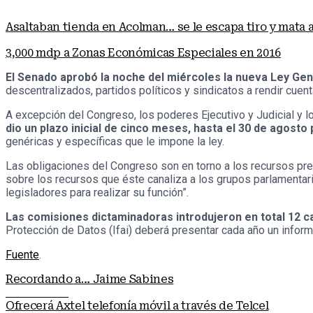
Asaltaban tienda en Acolman… se le escapa tiro y mata 
3,000 mdp a Zonas Económicas Especiales en 2016
El Senado aprobó la noche del miércoles la nueva Ley Ge
descentralizados, partidos políticos y sindicatos a rendir cuen
A excepción del Congreso, los poderes Ejecutivo y Judicial y
dio un plazo inicial de cinco meses, hasta el 30 de agost
genéricas y específicas que le impone la ley.
Las obligaciones del Congreso son en torno a los recursos pr
sobre los recursos que éste canaliza a los grupos parlamentari
legisladores para realizar su función”.
Las comisiones dictaminadoras introdujeron en total 12 c
Protección de Datos (Ifai) deberá presentar cada año un infor
Fuente
.
Recordando a… Jaime Sabines
Nota anterior
Ofrecerá Axtel telefonía móvil a través de Telcel