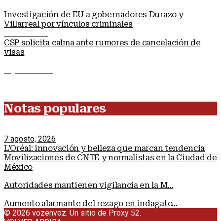
Investigación de EU a gobernadores Durazo y
Villarreal por vínculos criminales
Nota anterior
CSP solicita calma ante rumores de cancelación de
visas
Siguiente nota
Notas populares
7 agosto, 2026
L’Oréal: innovación y belleza que marcan tendencia
Movilizaciones de CNTE y normalistas en la Ciudad de
México
Autoridades mantienen vigilancia en la M...
Aumento alarmante del rezago en indagato...
© 2026 vozenvoz. Un sitio de Proxy 52.