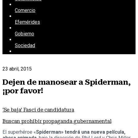
Comercio
Efemérides
Gobierno
Sociedad
23 abril, 2015
Dejen de manosear a Spiderman,
¡por favor!
‘Se baja’ Fasci de candidatura
Buscan prohibir propaganda gubernamental
El superhéroe «
Spiderman» tendrá una nueva película,
ahora animada
, bajo la dirección de Phil Lord y Chris Miller,