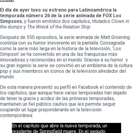
El día de ayer tuvo su estreno para Latinoamérica la
temporada número 26 de la serie animada de FOX Los
Simpsons
, y fueron emitidos dos capítulos, titulados
Clown in
the dumps
y
The Wreck of the Relation Ship
.
Después de 550 episodios, la serie animada de Matt Groening
continúa con su humor irreverente en la pantalla. Consagrada
como la serie más larga en la historia de la televisión, ‘Los
Simpson’ se ha convertido en una de las franquicias más
innovadoras y reconocidas en el mundo. Gracias a su humor y
su gran ingenio la serie se convirtió en un emblema de la cultura
pop y sus miembros en íconos de la televisión alrededor del
mundo.
De esta manera presentó su perfil en Facebook el contenido de
los capítulos, que aunque hace varias temporadas han dejado
de tener la gracia y acidez de las primeras temporadas,
mantienen un fiel público cautivo que les permite seguir
ocupando un lugar preponderante en la televisión
contemporánea:
En el capítulo que abre la nueva temporada, un
residente de Springfield muere. En el segudo