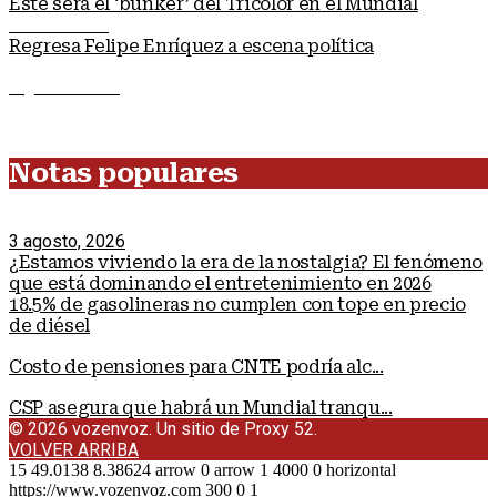
Este será el ‘bunker’ del Tricolor en el Mundial
Nota anterior
Regresa Felipe Enríquez a escena política
Siguiente nota
Notas populares
3 agosto, 2026
¿Estamos viviendo la era de la nostalgia? El fenómeno
que está dominando el entretenimiento en 2026
18.5% de gasolineras no cumplen con tope en precio
de diésel
Costo de pensiones para CNTE podría alc...
CSP asegura que habrá un Mundial tranqu...
© 2026 vozenvoz. Un sitio de Proxy 52.
VOLVER ARRIBA
15
49.0138
8.38624
arrow
0
arrow
1
4000
0
horizontal
https://www.vozenvoz.com
300
0
1