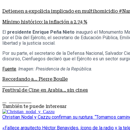
Detienen a expolicia implicado en multihomicidio #Na
Mínimo histórico: la inflación a 2.74 %
El
presidente Enrique Peña Nieto
inauguró el Monumento Mag
por el Día del Ejército, el secretario de Educación Pública, Emil
libertad y la justicia social.
Por su parte, el secretario de la Defensa Nacional, Salvador C
discurso, Cienfuegos declaró que el Ejército es un sector surgi
Fuente
.
Imagen: Presidencia de la República.
Recordando a… Pierre Boulle
Nota anterior
Festival de Cine en Arabia… sin cines
Siguiente nota
También te puede interesar
Christian Nodal y Cazzu confirman su ruptura: “Tomamos cami
«Fallece arquitecto Héctor Benavides, ícono de la radio y la tel