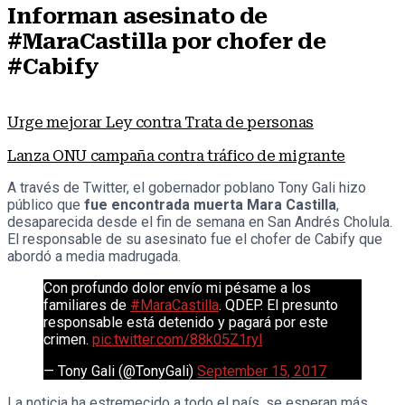
Informan asesinato de
#MaraCastilla por chofer de
#Cabify
Urge mejorar Ley contra Trata de personas
Lanza ONU campaña contra tráfico de migrante
A través de Twitter, el gobernador poblano Tony Gali hizo
público que
fue encontrada muerta Mara Castilla
,
desaparecida desde el fin de semana en San Andrés Cholula.
El responsable de su asesinato fue el chofer de Cabify que
abordó a media madrugada.
Con profundo dolor envío mi pésame a los
familiares de
#MaraCastilla
. QDEP. El presunto
responsable está detenido y pagará por este
crimen.
pic.twitter.com/88k05Z1ryl
— Tony Gali (@TonyGali)
September 15, 2017
La noticia ha estremecido a todo el país, se esperan más