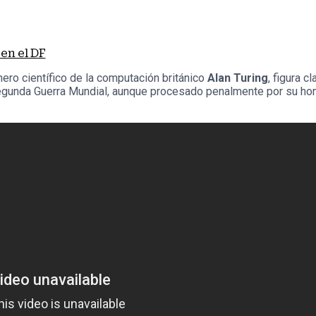
 en el DF
nero científico de la computación británico
Alan Turing
, figura 
a Segunda Guerra Mundial, aunque procesado penalmente por su h