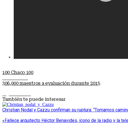
100 Chaco 100
Nota anterior
306,000 maestros a evaluación durante 2015
Siguiente nota
También te puede interesar
Christian Nodal y Cazzu confirman su ruptura: “Tomamos cami
«Fallece arquitecto Héctor Benavides, ícono de la radio y la tel