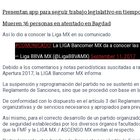
Presentan app para seguir trabajo legislativo en tiempo
Mueren 36 personas en atentado en Bagdad
Así lo dio a conocer la Liga MX en su comunicado.
#COMUNICADO
: La LIGA Bancomer MX da a conocer las 
— Liga BBVA MX (@LigaBBVAMX)
September 11, 2017
Debido a los comentarios y notas periodísticas suscitadas a raí
Apertura 2017, la LIGA Bancomer MX informa:
La suspensión y reprogramación del partido no se sustentó en e
Reglamento de Sanciones, sino que se procedió con base en l
De conformidad con lo dispuesto en el artículo 3 del Reglame
organizativas y de servicios necesarios y apropiados para preve
Así mismo, para el correcto desarrollo de un partido organizad
de seguridad establecidas por los diversos órganos facultados
que la FMF y la LIGA MX / ASCENSO MX emitan al respecto.