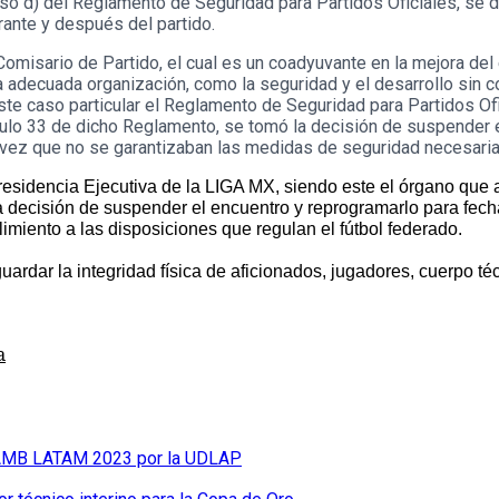
nciso d) del Reglamento de Seguridad para Partidos Oficiales, se
urante y después del partido.
el Comisario de Partido, el cual es un coadyuvante en la mejora d
o la adecuada organización, como la seguridad y el desarrollo si
te caso particular el Reglamento de Seguridad para Partidos Ofi
ículo 33 de dicho Reglamento, se tomó la decisión de suspender e
 vez que no se garantizaban las medidas de seguridad necesarias
residencia Ejecutiva de la LIGA MX, siendo este el órgano que 
decisión de suspender el encuentro y reprogramarlo para fecha f
limiento a las disposiciones que regulan el fútbol federado.
r la integridad física de aficionados, jugadores, cuerpo técni
a
I-AMB LATAM 2023 por la UDLAP