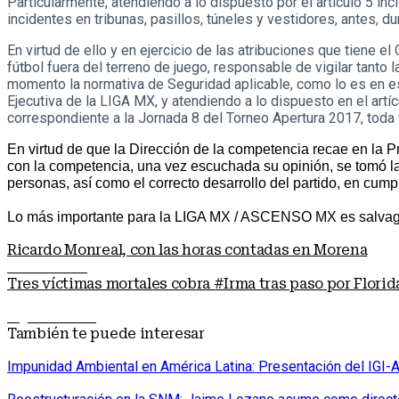
Particularmente, atendiendo a lo dispuesto por el artículo 5 i
incidentes en tribunas, pasillos, túneles y vestidores, antes, d
En virtud de ello y en ejercicio de las atribuciones que tiene 
fútbol fuera del terreno de juego, responsable de vigilar tant
momento la normativa de Seguridad aplicable, como lo es en es
Ejecutiva de la LIGA MX, y atendiendo a lo dispuesto en el art
correspondiente a la Jornada 8 del Torneo Apertura 2017, toda
En virtud de que la Dirección de la competencia recae en la P
con la competencia, una vez escuchada su opinión, se tomó la 
personas, así como el correcto desarrollo del partido, en cump
Lo más importante para la LIGA MX / ASCENSO MX es salvaguarda
Ricardo Monreal, con las horas contadas en Morena
Nota anterior
Tres víctimas mortales cobra #Irma tras paso por Florid
Siguiente nota
También te puede interesar
Impunidad Ambiental en América Latina: Presentación del IG