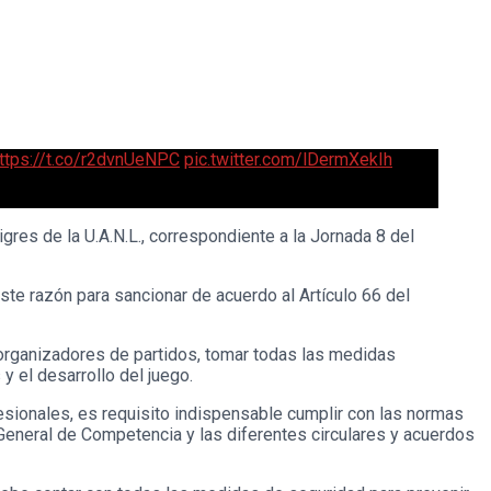
ttps://t.co/r2dvnUeNPC
pic.twitter.com/lDermXekIh
gres de la U.A.N.L., correspondiente a la Jornada 8 del
te razón para sancionar de acuerdo al Artículo 66 del
 organizadores de partidos, tomar todas las medidas
y el desarrollo del juego.
esionales, es requisito indispensable cumplir con las normas
General de Competencia y las diferentes circulares y acuerdos