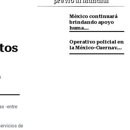
previo al Mundial
México continuará
brindando apoyo
huma...
Operativo policial en
tos
la México-Cuernav...
a
as -entre
servicios de