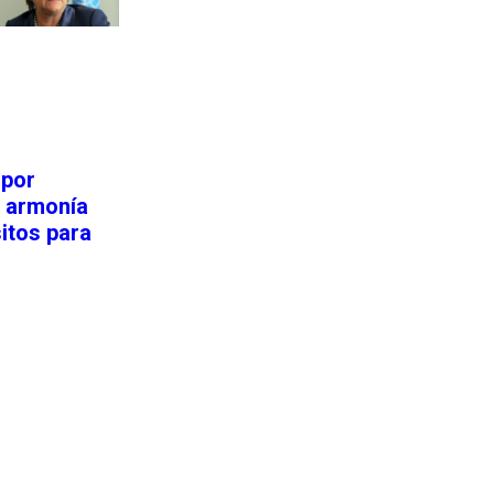
Siguiente nota
 por
a armonía
sitos para