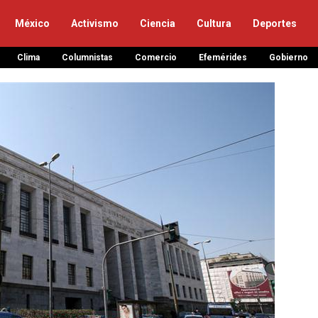
México
Activismo
Ciencia
Cultura
Deportes
Clima
Columnistas
Comercio
Efemérides
Gobierno