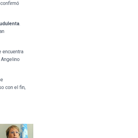
 confirmó
audulenta
.
an
e encuentra
, Angelino
ue
o con el fin,