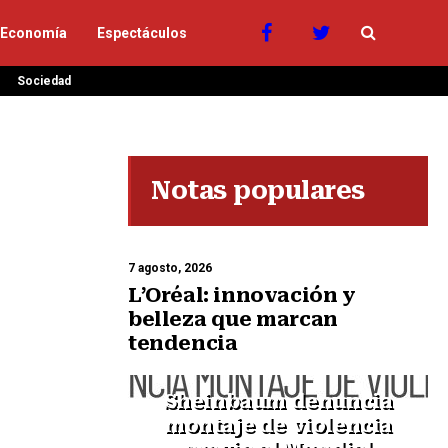
Economía
Espectáculos
Sociedad
Notas populares
7 agosto, 2026
L’Oréal: innovación y
belleza que marcan
tendencia
Sheinbaum denuncia
montaje de violencia