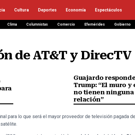
cia
Cultura
Deportes
Economía
Espectáculos
Clima
Columnistas
Comercio
Efemérides
Gobierno
ón de AT&T y DirecTV
Guajardo responde
e
Trump: “El muro y 
para
no tienen ninguna
relación”
nal para lo que será el mayor proveedor de televisión pagada de
satélite.