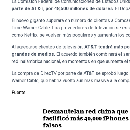
La Comisión Federal de Comunicaciones de Estados Unidos
parte de AT&T, por 48,500 millones de dólares
. El Dep
El nuevo gigante superará en número de clientes a Comcast
Time Warner Cable. Los proveedores de televisión se est
como Netflix, se vuelven más populares y aumentan los cos
Al agregarse clientes de televisión,
AT&T tendrá más pod
grandes de medios.
El acuerdo también combinará el serv
red inalámbrica nacional, en momentos en que aumenta el 
La compra de DirecTV por parte de AT&T se aprobó luego q
Warner Cable, que habría vuelto aún más masiva a la comp
Fuente
.
Desmantelan red china que
fasilficó más 40,000 iPhones
falsos