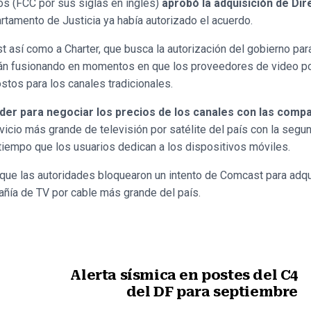
 (FCC por sus siglas en inglés)
aprobó la adquisición de Di
artamento de Justicia ya había autorizado el acuerdo.
 así como a Charter, que busca la autorización del gobierno pa
án fusionando en momentos en que los proveedores de video por
tos para los canales tradicionales.
er para negociar los precios de los canales con las comp
icio más grande de televisión por satélite del país con la seg
tiempo que los usuarios dedican a los dispositivos móviles.
ue las autoridades bloquearon un intento de Comcast para adqu
añía de TV por cable más grande del país.
Alerta sísmica en postes del C4
del DF para septiembre