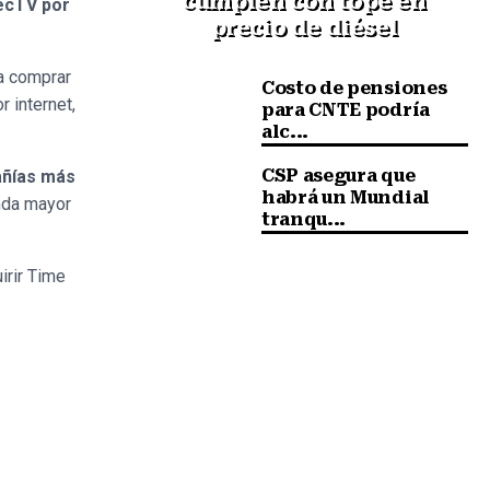
cumplen con tope en
recTV por
precio de diésel
ra comprar
Costo de pensiones
 internet,
para CNTE podría
alc...
CSP asegura que
añías más
habrá un Mundial
unda mayor
tranqu...
irir Time