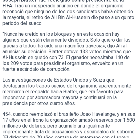
FIFA
. Tras un inesperado anuncio en donde el organismo
reconoció que ninguno de los dos candidatos había obtenido
la mayoría, el retiro de Ali Bin Al-Hussein dio paso a un quinto
periodo del sueco.
“Nunca he creído en los bloques y en esta ocasión hay
algunos que están claramente divididos. Solo quiero dar las
gracias a todos, ha sido una magnífica travesía», dijo Ali al
anunciar su decisión. Blatter obtuvo 133 votos mientras que
Al-Hussein se quedó con 73. El ganador necesitaba 140 de
los 209 votos para presidir el organismo, envuelto en un
fuerte escándalo de corrupción.
Las investigaciones de Estados Unidos y Suiza que
destaparon los trapos sucios del organismo aparentemente
mermaron el respaldo hacia Blatter, que era favorito para
imponerse por abrumadora mayoría y continuará en la
presidencia por otros cuatro años.
454, cuando reemplazó al brasileño Joao Havelange, y en sus
17 años en el trono la organización amasó reservas por 1,500
millones de dólares, pero acumuló una igualmente
impresionante lista de acusaciones y escándalos de soborno.
´El dirigente de 79 años contaba de antemano con el apoyo