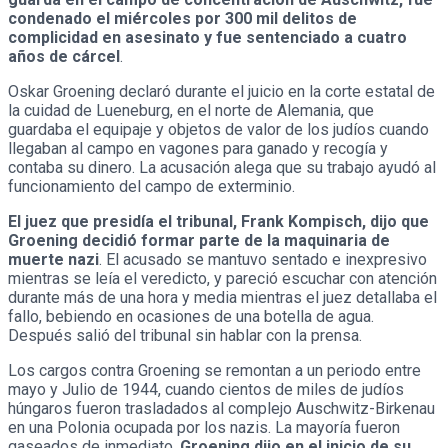
condenado el miércoles por 300 mil delitos de
complicidad en asesinato y fue sentenciado a cuatro
años de cárcel
.
Oskar Groening declaró durante el juicio en la corte estatal de
la cuidad de Lueneburg, en el norte de Alemania, que
guardaba el equipaje y objetos de valor de los judíos cuando
llegaban al campo en vagones para ganado y recogía y
contaba su dinero. La acusación alega que su trabajo ayudó al
funcionamiento del campo de exterminio.
El juez que presidía el tribunal, Frank Kompisch, dijo que
Groening decidió formar parte de la maquinaria de
muerte nazi
. El acusado se mantuvo sentado e inexpresivo
mientras se leía el veredicto, y pareció escuchar con atención
durante más de una hora y media mientras el juez detallaba el
fallo, bebiendo en ocasiones de una botella de agua.
Después salió del tribunal sin hablar con la prensa.
Los cargos contra Groening se remontan a un periodo entre
mayo y Julio de 1944, cuando cientos de miles de judíos
húngaros fueron trasladados al complejo Auschwitz-Birkenau
en una Polonia ocupada por los nazis. La mayoría fueron
gaseados de inmediato.
Groening dijo en el inicio de su