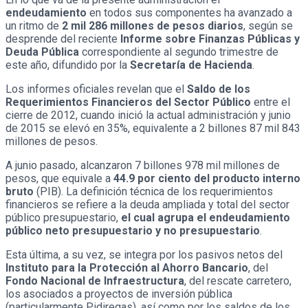
endeudamiento
en todos sus componentes ha avanzado a
un ritmo de
2 mil 286 millones de pesos diarios
, según se
desprende del reciente
Informe sobre Finanzas Públicas y
Deuda Pública
correspondiente al segundo trimestre de
este año, difundido por la
Secretaría de Hacienda
.
Los informes oficiales revelan que el
Saldo de los
Requerimientos Financieros del Sector Público
entre el
cierre de 2012, cuando inició la actual administración y junio
de 2015 se elevó en 35%, equivalente a 2 billones 87 mil 843
millones de pesos.
A junio pasado, alcanzaron 7 billones 978 mil millones de
pesos, que equivale a
44.9 por ciento del producto interno
bruto
(PIB). La definición técnica de los requerimientos
financieros se refiere a la deuda ampliada y total del sector
público presupuestario,
el cual agrupa el endeudamiento
público neto presupuestario y no presupuestario
.
Esta última, a su vez, se integra por los pasivos netos del
Instituto para la Protección al Ahorro Bancario
, del
Fondo Nacional de Infraestructura
, del rescate carretero,
los asociados a proyectos de inversión pública
(particularmente Pidiregas), así como por los saldos de los