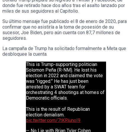
donde fue retirado hace dos años tras el asalto lanzado por
miles de sus seguidores al Capitolio.
Su último mensaje fue publicado el 8 de enero de 2020, para
confirmar que no asistiría a la toma de posesión de su
sucesor, Joe Biden, pero aún cuenta con 87,7 millones de
seguidores.
La campaña de Trump ha solicitado formalmente a Meta que
desbloquee la cuenta.
This is Trump-supporting politician
Solomon Peña (R-NM). He lost his
election in 2022 and claimed the vote
was “rigged.” He has just been
arrested by a SWAT team for
orchestrating 4 shootings at homes of
Democratic officials.
This is the result of Republican
election denialism.
pic.twitter.com/7tKRiunoI9
— No Lie with Brian Tyler Cohen