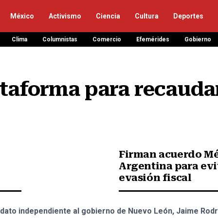
México
Activismo
Ciencia
Cultura
Deportes
Clima
Columnistas
Comercio
Efemérides
Gobierno
ataforma para recaudar
Firman acuerdo Mé
Argentina para evi
evasión fiscal
idato independiente al gobierno de Nuevo León, Jaime Rod