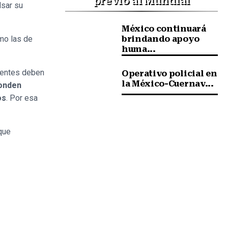
previo al Mundial
lsar su
México continuará
mo las de
brindando apoyo
huma...
ientes deben
Operativo policial en
la México-Cuernav...
ponden
os
. Por esa
que