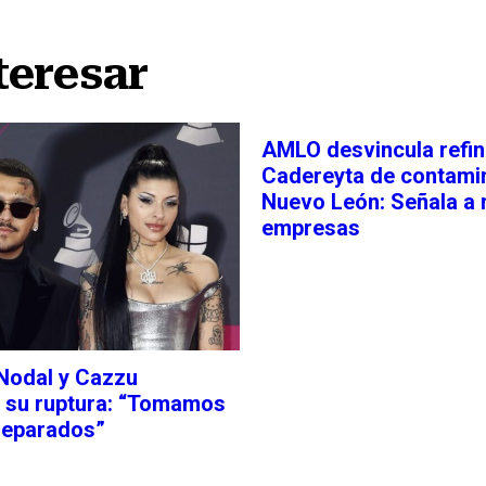
teresar
AMLO desvincula refin
Cadereyta de contami
Nuevo León: Señala a 
empresas
 Nodal y Cazzu
 su ruptura: “Tomamos
separados”