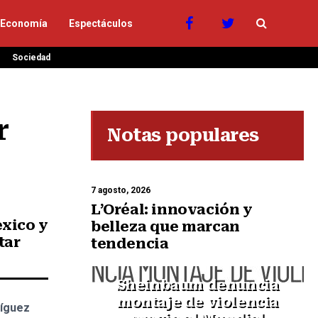
Economía
Espectáculos
Sociedad
 
Notas populares
7 agosto, 2026
L’Oréal: innovación y
xico y
belleza que marcan
tar
tendencia
Sheinbaum denuncia
montaje de violencia
ríguez