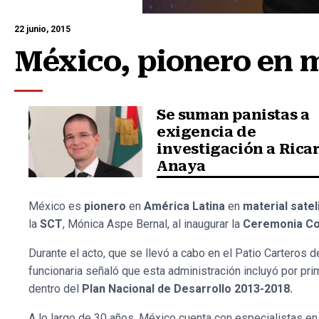
22 junio, 2015
México, pionero en m
Se suman panistas a
exigencia de
investigación a Rica
Anaya
México es
pionero
en
América Latina
en
material satel
la
SCT
, Mónica Aspe Bernal, al inaugurar la
Ceremonia Con
Durante el acto, que se llevó a cabo en el Patio Carteros 
funcionaria señaló que esta administración incluyó por pri
dentro del
Plan Nacional de Desarrollo 2013-2018.
A lo largo de 30 años, México cuenta con especialistas en 