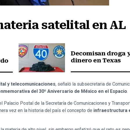
ateria satelital en AL
Decomisan droga 
dinero en Texas
rdo
ital y telecomunicaciones
, señaló la subsecretaria de Comuni
memorativa del 30º Aniversario de México en el Espacio
.
del Palacio Postal de la Secretaría de Comunicaciones y Transport
mera vez en la historia del país el concepto de
infraestructura 
la materia de alto nivel, sin embargo enfatizó que el reto es gen