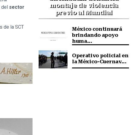
montaje de violencia
n del
sector
previo al Mundial
os de la SCT
México continuará
brindando apoyo
huma...
Operativo policial en
la México-Cuernav...
Siguiente nota