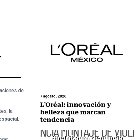
y
caciones de
7 agosto, 2026
L’Oréal: innovación y
es, la
belleza que marcan
espacial
,
tendencia
Sheinbaum denuncia
erar