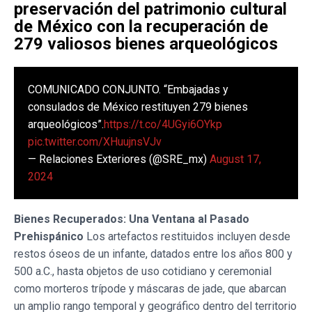
preservación del patrimonio cultural
de México con la recuperación de
279 valiosos bienes arqueológicos
COMUNICADO CONJUNTO. “Embajadas y
consulados de México restituyen 279 bienes
arqueológicos”.
https://t.co/4UGyi6OYkp
pic.twitter.com/XHuujnsVJv
— Relaciones Exteriores (@SRE_mx)
August 17,
2024
Bienes Recuperados: Una Ventana al Pasado
Prehispánico
Los artefactos restituidos incluyen desde
restos óseos de un infante, datados entre los años 800 y
500 a.C., hasta objetos de uso cotidiano y ceremonial
como morteros trípode y máscaras de jade, que abarcan
un amplio rango temporal y geográfico dentro del territorio