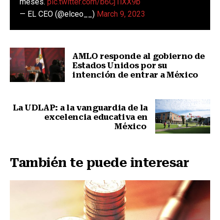
meses.
pic.twitter.com/b6Cj1lXX9b
— EL CEO (@elceo__)
March 9, 2023
AMLO responde al gobierno de
Estados Unidos por su
intención de entrar a México
Nota anterior
La UDLAP: a la vanguardia de la
excelencia educativa en
México
Siguiente nota
También te puede interesar