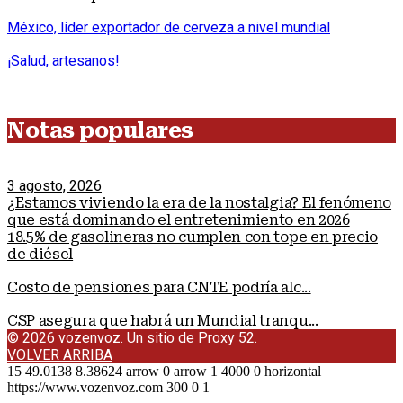
México, líder exportador de cerveza a nivel mundial
¡Salud, artesanos!
Notas populares
3 agosto, 2026
¿Estamos viviendo la era de la nostalgia? El fenómeno
que está dominando el entretenimiento en 2026
18.5% de gasolineras no cumplen con tope en precio
de diésel
Costo de pensiones para CNTE podría alc...
CSP asegura que habrá un Mundial tranqu...
© 2026 vozenvoz. Un sitio de Proxy 52.
VOLVER ARRIBA
15
49.0138
8.38624
arrow
0
arrow
1
4000
0
horizontal
https://www.vozenvoz.com
300
0
1