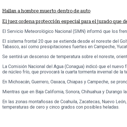
Hallan a hombre muerto dentro de auto
El juez ordena protección especial para el jurado que d
El Servicio Meteorológico Nacional (SMN) informó que los frente
El sistema frontal 20 que se extienda desde el noreste del Gol
Tabasco, así como presipitaciones fuertes en Campeche, Yucatá
Se sentirá un descenso de temperatura sobre el noreste, orient
La Comisión Nacional del Agua (Conagua) indicó que el nuevo fr
de núcleo frío, que provocará la cuarta tormenta invernal de la 
En Michoacán, Guerrero, Oaxaca, Chiapas y Campeche, se prono
Mientras que en Baja California, Sonora, Chihuahua y Durango
En las zonas montañosas de Coahuila, Zacatecas, Nuevo León, S
temperaturas de cero y cinco grados con posibles heladas.