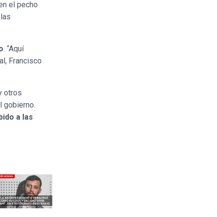
en el pecho
 las
o
. “Aquí
l, Francisco
 otros
l gobierno.
ido a las
Siguiente nota