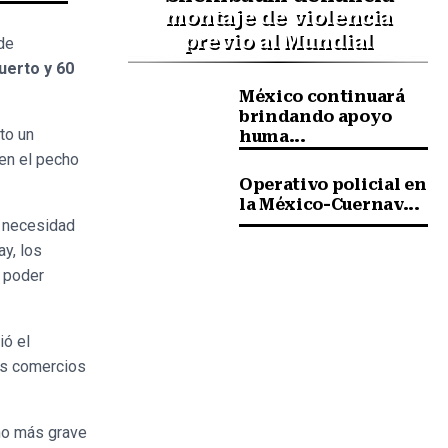
montaje de violencia
previo al Mundial
de
uerto y 60
México continuará
brindando apoyo
to un
huma...
en el pecho
Operativo policial en
la México-Cuernav...
a necesidad
y, los
í poder
ió el
res comercios
cho más grave