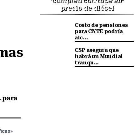
cumplen con tope en
precio de diésel
Costo de pensiones
para CNTE podría
alc...
mas 
CSP asegura que
habrá un Mundial
tranqu...
 para
ficas»