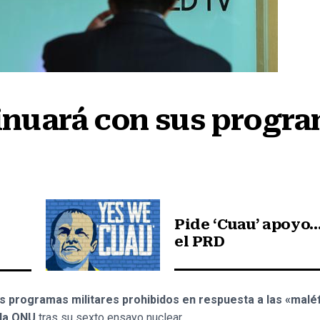
inuará con sus progra
Pide ‘Cuau’ apoyo…
el PRD
s programas militares prohibidos en respuesta a las «malé
 la ONU
tras su sexto ensayo nuclear.