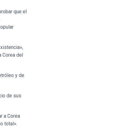
probar que el
n
Popular
xistencia»,
a Corea del
etróleo y de
cio de sus
ar a Corea
 total».