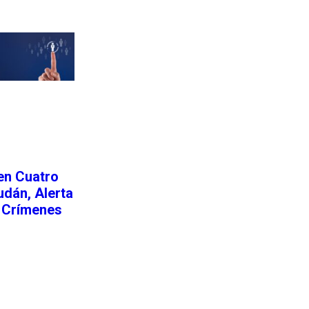
Siguiente nota
en Cuatro
dán, Alerta
s Crímenes