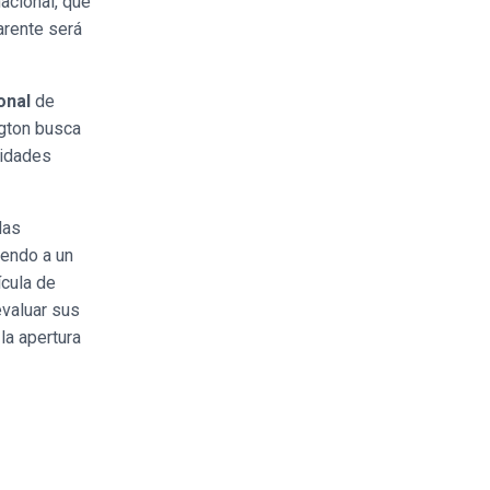
nacional, que
arente será
onal
de
gton busca
cidades
las
yendo a un
ícula de
evaluar sus
la apertura