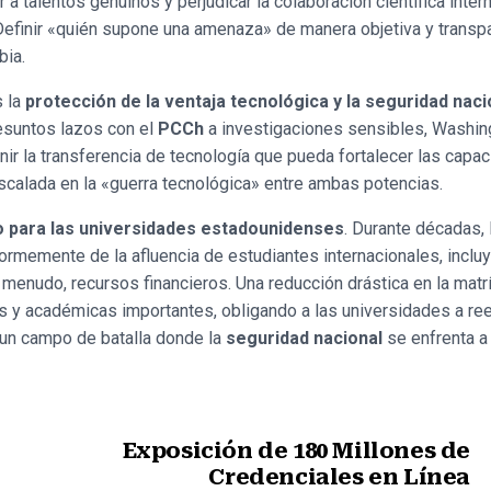
r a talentos genuinos y perjudicar la colaboración científica inter
efinir «quién supone una amenaza» de manera objetiva y transp
bia.
s la
protección de la ventaja tecnológica y la seguridad naci
resuntos lazos con el
PCCh
a investigaciones sensibles, Washin
ir la transferencia de tecnología que pueda fortalecer las capa
scalada en la «guerra tecnológica» entre ambas potencias.
vo para las universidades estadounidenses
. Durante décadas, 
ormemente de la afluencia de estudiantes internacionales, inclu
a menudo, recursos financieros. Una reducción drástica en la matr
 y académicas importantes, obligando a las universidades a re
s un campo de batalla donde la
seguridad nacional
se enfrenta a 
Exposición de 180 Millones de
Credenciales en Línea