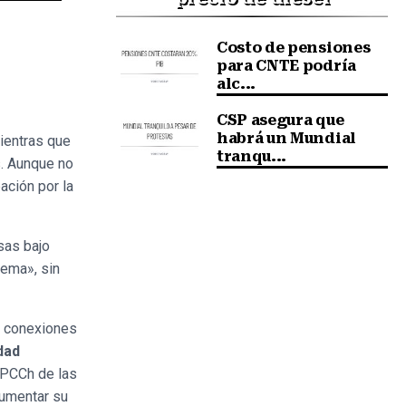
Costo de pensiones
para CNTE podría
alc...
CSP asegura que
habrá un Mundial
ientras que
tranqu...
. Aunque no
ación por la
sas bajo
lema», sin
n conexiones
dad
l PCCh de las
aumentar su