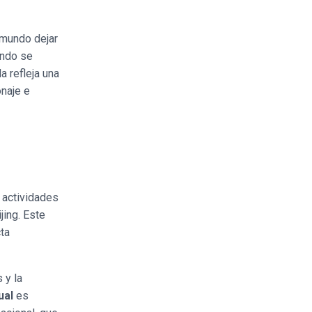
 mundo dejar
ándo se
a refleja una
naje e
 actividades
jing. Este
ta
 y la
ual
es