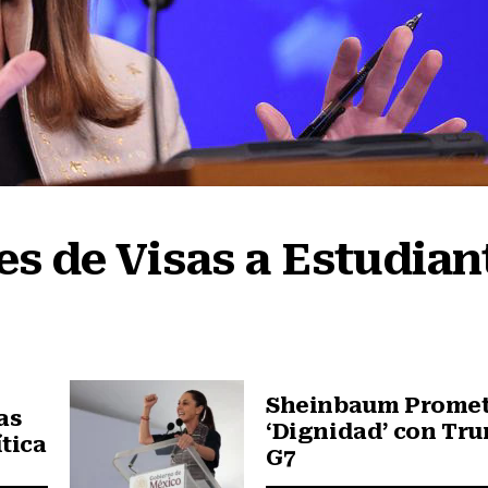
s de Visas a Estudiant
Sheinbaum Prome
as
‘Dignidad’ con Tr
ítica
G7