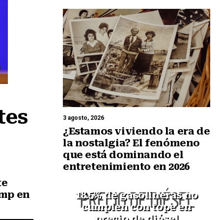
es 
3 agosto, 2026
¿Estamos viviendo la era de
la nostalgia? El fenómeno
que está dominando el
entretenimiento en 2026
te
ump en
18.5% de gasolineras no
cumplen con tope en
precio de diésel