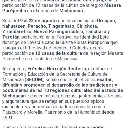
participación de 12 casas de la cultura de la región
Meseta
Purépecha
en el estado de
Michoacán
.
Será del
9 al 23 de agosto
que los municipios
Uruapan,
Nahuatzen, Paracho, Tingambato, Chilchota,
Ziracuaretiro, Nuevo Parangaricutiro, Tancítaro y
Taretán
, participarán en el Festival de Identidad.Este
domingo se llevará a cabo la Cuarta Fiesta Purépecha que
inaugura el II Festival de Identidad Colectiva, con la
participación de
12 casas de la cultura
de la región Meseta
Purépecha en el estado de Michoacán.
Al respecto,
Eréndira Herrejón Rentería
, directora de
Formación y Educación de la Secretaría de Cultura de
Michoacán (
SECUM
), señaló que el objetivo es
exaltar,
difundir y promover el desarrollo de las tradiciones y
costumbres de las 10 regiones culturales del estado de
Michoacán
, ricas en música, danzas, gastronomía, artesanía
y arquitectura que se refleja en sus pueblos típicos
multicolores y hermosas ciudades coloniales como
Pátzcuaro y Morelia, Patrimonio de la Humanidad desde
1991.
Dentro de la organización del festival,
cada región