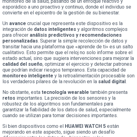
monitoreo de la salud, pasando de un enfoque reactivo y
esporádico a uno proactivo y continuo, donde el individuo se
convierte en el epicentro de la gestión de su bienestar.
Un
avance
crucial que representa este dispositivo es la
integración de
datos inteligentes
y algoritmos complejos
para ofrecer
análisis predictivos y recomendaciones
personalizadas
. Superar la simple recolección de datos y
transitar hacia una plataforma que «aprende de ti» es un salto
cualitativo. Esto permite que el reloj no solo informe sobre el
estado actual, sino que sugiera intervenciones para mejorar la
calidad del sueño
, optimizar el ejercicio y detectar patrones
que podrían indicar riesgos tempranos. Esta capacidad de
monitoreo inteligente
y la retroalimentación procesable son
los verdaderos pilares de la revolución en la
salud digital
.
No obstante, esta
tecnología wearable
también presenta
retos
importantes. La precisión de los sensores y la
robustez de los algoritmos son fundamentales para
garantizar la fiabilidad de los datos de salud, especialmente
cuando se utilizan para tomar decisiones importantes.
Si bien dispositivos como el
HUAWEI WATCH 5
están
mejorando en este aspecto, sigue siendo un desafío