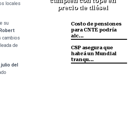
cumplen con tope en
os locales
precio de diésel
ue su
Costo de pensiones
para CNTE podría
 Robert
alc...
os cambios
oleada de
CSP asegura que
habrá un Mundial
tranqu...
julio del
ado
Siguiente nota