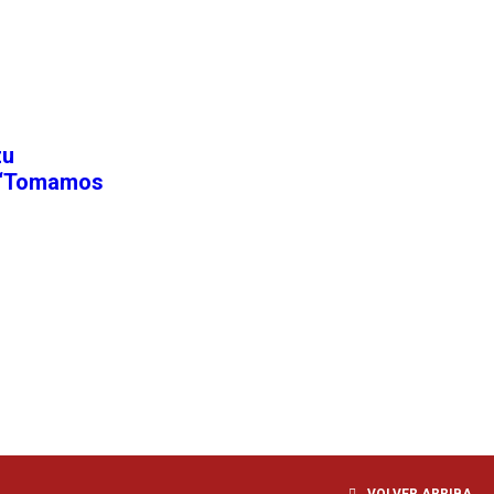
zu
: “Tomamos
VOLVER ARRIBA