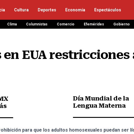
cia
Cultura
Deportes
Economía
Espectáculos
Clima
Columnistas
Comercio
Efemérides
Gobierno
en EUA restricciones a
Día Mundial de la
RMX
Lengua Materna
más
rohibición para que los adultos homosexuales puedan ser l