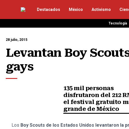
Destacados
México
Activismo
Cien
Tecnología
28 julio, 2015
Levantan Boy Scouts 
gays
135 mil personas
disfrutaron del 212 
el festival gratuito 
grande de México
Los
Boy Scouts de los Estados Unidos levantaron la p