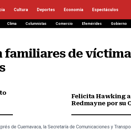
cia
Cultura
Deportes
Economía
Espectáculos
Clima
Columnistas
Comercio
Efemérides
Gobierno
familiares de víctimas
s
to
Felicita Hawking a
Redmayne por su O
prés de Cuernavaca, la Secretaría de Comunicaciones y Transpor