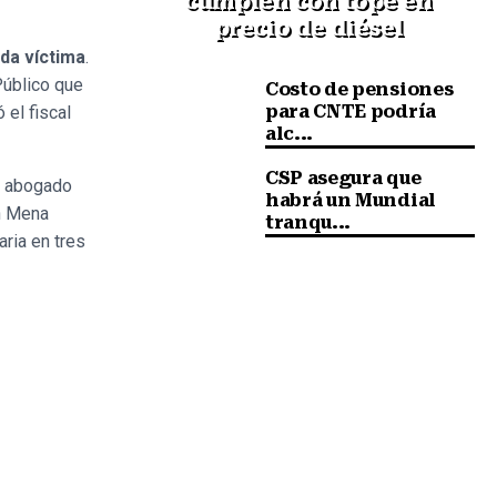
cumplen con tope en
precio de diésel
da víctima
.
Público que
Costo de pensiones
para CNTE podría
 el fiscal
alc...
CSP asegura que
el abogado
habrá un Mundial
an Mena
tranqu...
aria en tres
Siguiente nota