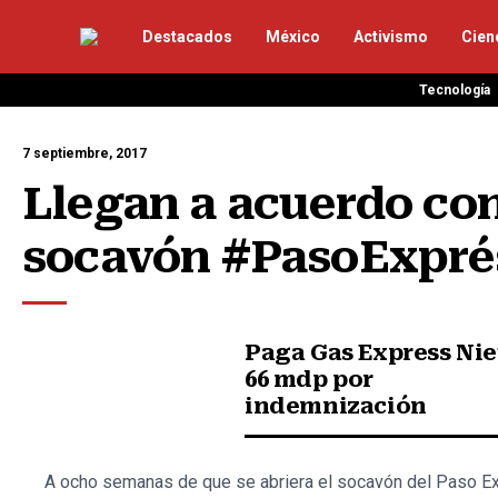
Destacados
México
Activismo
Cien
Tecnología
7 septiembre, 2017
Llegan a acuerdo con 
socavón #PasoExpré
Paga Gas Express Nie
66 mdp por
indemnización
A ocho semanas de que se abriera el socavón del Paso Ex