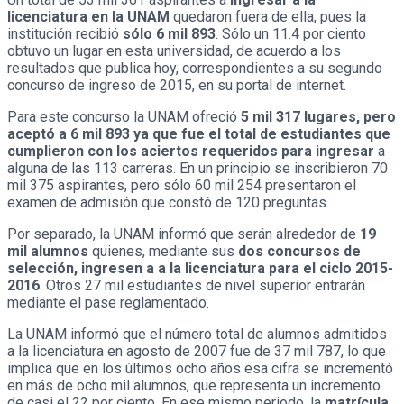
licenciatura en la UNAM
quedaron fuera de ella, pues la
institución recibió
sólo 6 mil 893
. Sólo un 11.4 por ciento
obtuvo un lugar en esta universidad, de acuerdo a los
resultados que publica hoy, correspondientes a su segundo
concurso de ingreso de 2015, en su portal de internet.
Para este concurso la UNAM ofreció
5 mil 317 lugares, pero
aceptó a 6 mil 893 ya que fue el total de estudiantes que
cumplieron con los aciertos requeridos para ingresar
a
alguna de las 113 carreras. En un principio se inscribieron 70
mil 375 aspirantes, pero sólo 60 mil 254 presentaron el
examen de admisión que constó de 120 preguntas.
Por separado, la UNAM informó que serán alrededor de
19
mil alumnos
quienes, mediante sus
dos concursos de
selección, ingresen a a la licenciatura para el ciclo 2015-
2016
. Otros 27 mil estudiantes de nivel superior entrarán
mediante el pase reglamentado.
La UNAM informó que el número total de alumnos admitidos
a la licenciatura en agosto de 2007 fue de 37 mil 787, lo que
implica que en los últimos ocho años esa cifra se incrementó
en más de ocho mil alumnos, que representa un incremento
de casi el 22 por ciento. En ese mismo periodo, la
matrícula