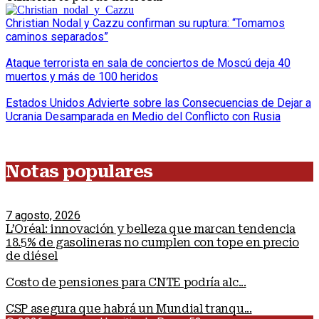
Christian Nodal y Cazzu confirman su ruptura: “Tomamos
caminos separados”
Ataque terrorista en sala de conciertos de Moscú deja 40
muertos y más de 100 heridos
Estados Unidos Advierte sobre las Consecuencias de Dejar a
Ucrania Desamparada en Medio del Conflicto con Rusia
Notas populares
7 agosto, 2026
L’Oréal: innovación y belleza que marcan tendencia
18.5% de gasolineras no cumplen con tope en precio
de diésel
Costo de pensiones para CNTE podría alc...
CSP asegura que habrá un Mundial tranqu...