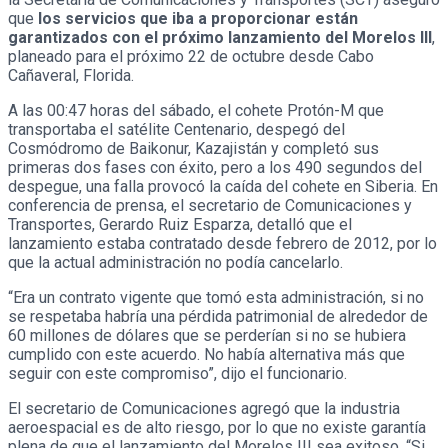
que
los servicios que iba a proporcionar están
garantizados con el próximo lanzamiento del Morelos III
,
planeado para el próximo 22 de octubre desde Cabo
Cañaveral, Florida.
A las 00:47 horas del sábado, el cohete Protón-M que
transportaba el satélite Centenario, despegó del
Cosmódromo de Baikonur, Kazajistán y completó sus
primeras dos fases con éxito, pero a los 490 segundos del
despegue, una falla provocó la caída del cohete en Siberia. En
conferencia de prensa, el secretario de Comunicaciones y
Transportes, Gerardo Ruiz Esparza, detalló que el
lanzamiento estaba contratado desde febrero de 2012, por lo
que la actual administración no podía cancelarlo.
“Era un contrato vigente que tomó esta administración, si no
se respetaba habría una pérdida patrimonial de alrededor de
60 millones de dólares que se perderían si no se hubiera
cumplido con este acuerdo. No había alternativa más que
seguir con este compromiso”, dijo el funcionario.
El secretario de Comunicaciones agregó que la industria
aeroespacial es de alto riesgo, por lo que no existe garantía
plena de que el lanzamiento del Morelos III sea exitoso. “Si