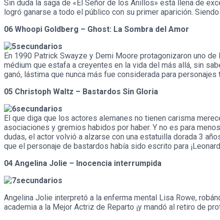
Sin duda la saga de «El Señor de los Anillos» está llena de ex
logró ganarse a todo el público con su primer aparición. Siend
06 Whoopi Goldberg – Ghost: La Sombra del Amor
En 1990 Patrick Swayze y Demi Moore protagonizaron uno de la
médium que estafa a creyentes en la vida del más allá, sin sa
ganó, lástima que nunca más fue considerada para personajes t
05 Christoph Waltz – Bastardos Sin Gloria
El que diga que los actores alemanes no tienen carisma merece
asociaciones y gremios habidos por haber. Y no es para menos.
dudas, el actor volvió a alzarse con una estatuilla dorada 3 a
que el personaje de bastardos había sido escrito para ¡Leonard
04 Angelina Jolie – Inocen
cia interrumpida
Angelina Jolie interpretó a la enferma mental Lisa Rowe, robán
academia a la Mejor Actriz de Reparto ¡y mandó al retiro de p