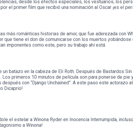
celencias, desde los efectos especiales, los vestuarios, los pe
o por el primer film que recibió una nominación al Oscar ¡es el 
s más románticas historias de amor, que fue aderezada con Who
ber que tiene el don de comunicarse con los muertos ¡robándose 
an imponentes como este, pero su trabajo ahí está.
 un batazo en la cabeza de Eli Roth. Después de Bastardos Sin Gl
 Los primeros 10 minutos de película son para ponerse de pie y 
ños después con “Django Unchained”. A este paso este actorazo al
o Dicaprio!
dole el estelar a Winona Ryder en Inocencia Interrumpida, inclus
rotagonismo a Winona!