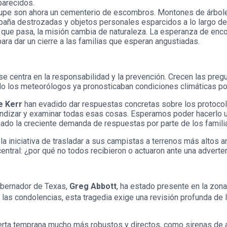
parecidos.
lupe son ahora un cementerio de escombros. Montones de árbole
mpaña destrozadas y objetos personales esparcidos a lo largo de
que pasa, la misión cambia de naturaleza. La esperanza de encon
para dar un cierre a las familias que esperan angustiadas.
n se centra en la responsabilidad y la prevención. Crecen las pr
o los meteorólogos ya pronosticaban condiciones climáticas po
e Kerr
han evadido dar respuestas concretas sobre los protocolos
fundizar y examinar todas esas cosas. Esperamos poder hacerlo
ado la creciente demanda de respuestas por parte de los familia
 iniciativa de trasladar a sus campistas a terrenos más altos a
central: ¿por qué no todos recibieron o actuaron ante una advert
gobernador de Texas,
Greg Abbott
, ha estado presente en la zona
 las condolencias, esta tragedia exige una revisión profunda de l
rta temprana mucho más robustos y directos, como sirenas de a