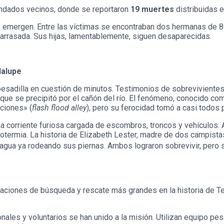
ondados vecinos, donde se reportaron
19 muertes
distribuidas e
ue emergen. Entre las víctimas se encontraban dos hermanas de 
e arrasada. Sus hijas, lamentablemente, siguen desaparecidas.
dalupe
pesadilla en cuestión de minutos. Testimonios de sobrevivientes
que se precipitó por el cañón del río. El fenómeno, conocido co
aciones» (
flash flood alley
), pero su ferocidad tomó a casi todos 
a corriente furiosa cargada de escombros, troncos y vehículos.
termia. La historia de Elizabeth Lester, madre de dos campistas, 
l agua ya rodeando sus piernas.
Ambos lograron sobrevivir, pero su
raciones de búsqueda y rescate más grandes en la historia de Te
nales y voluntarios se han unido a la misión. Utilizan equipo 