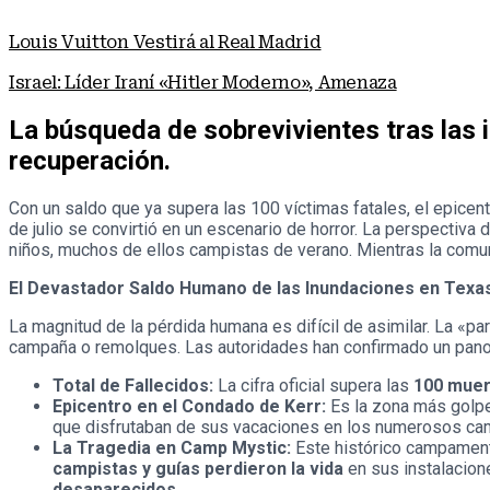
Louis Vuitton Vestirá al Real Madrid
Israel: Líder Iraní «Hitler Moderno», Amenaza
La búsqueda de sobrevivientes tras las
recuperación.
Con un saldo que ya supera las 100 víctimas fatales, el epicent
de julio se convirtió en un escenario de horror. La perspectiv
niños, muchos de ellos campistas de verano. Mientras la comuni
El Devastador Saldo Humano de las Inundaciones en Texa
La magnitud de la pérdida humana es difícil de asimilar. La «pa
campaña o remolques. Las autoridades han confirmado un pano
Total de Fallecidos:
La cifra oficial supera las
100 muer
Epicentro en el Condado de Kerr:
Es la zona más golp
que disfrutaban de sus vacaciones en los numerosos ca
La Tragedia en Camp Mystic:
Este histórico campamento
campistas y guías perdieron la vida
en sus instalacion
desaparecidos
.