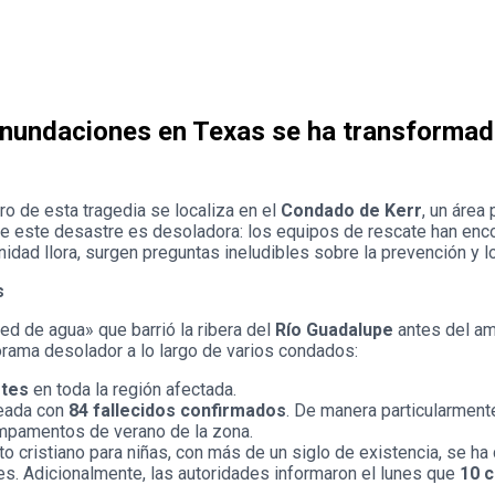
 inundaciones en Texas se ha transformad
ro de esta tragedia se localiza en el
Condado de Kerr
, un área
a de este desastre es desoladora: los equipos de rescate han en
dad llora, surgen preguntas ineludibles sobre la prevención y l
s
red de agua» que barrió la ribera del
Río Guadalupe
antes del am
rama desolador a lo largo de varios condados:
tes
en toda la región afectada.
eada con
84 fallecidos confirmados
. De manera particularment
mpamentos de verano de la zona.
 cristiano para niñas, con más de un siglo de existencia, se ha
es. Adicionalmente, las autoridades informaron el lunes que
10 