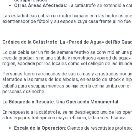
Otras Áreas Afectadas:
La catástrofe se extendió a c
Las estadísticas cobran un rostro humano con las historias q
exentrenador de fútbol y su esposa, cuya casa frente al río fu
Crónica de la Catástrofe: La «Pared de Agua» del Río Gua
Lo que debía ser un fin de semana festivo se convirtió en una 
crecida gradual, sino una súbita y monstruosa «pared de agua» 
región, apodada por los locales como «el callejón de las inund
Personas fueron arrancadas de sus camas y arrastradas por un
aferrados a las ramas de los árboles, en estado de shock e hipo
cabaña para escapar, mientras su hija corría colina arriba con e
personas esa noche.
La Búsqueda y Rescate: Una Operación Monumental
En respuesta a la catástrofe, se ha desplegado una de las ope
a los equipos trabajar con mayor eficacia, la tarea es titánica.
Escala de la Operación:
Cientos de rescatistas profesio