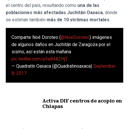
el centro del país, resultando como
una de las
poblaciones más afectadas Juchitán Oaxaca
, donde
se estiman también
más de 10 víctimas mortales
.
Comparte Noé Doroteo (
@NoeDoroteo
) imágenes
de algunos daños en Juchitán de Zaragoza por el
sismo, así están esta mañana
pic.twitter.com/p3aB4A2HjT
— Quadratín Oaxaca (@Quadratinoaxaca)
September
8, 2017
Activa DIF centros de acopio en
Chiapas
Nota anterior