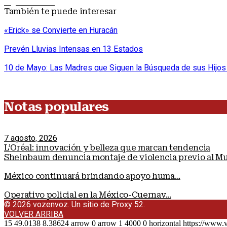
Siguiente nota
También te puede interesar
«Erick» se Convierte en Huracán
Prevén Lluvias Intensas en 13 Estados
10 de Mayo: Las Madres que Siguen la Búsqueda de sus Hijo
Notas populares
7 agosto, 2026
L’Oréal: innovación y belleza que marcan tendencia
Sheinbaum denuncia montaje de violencia previo al M
México continuará brindando apoyo huma...
Operativo policial en la México-Cuernav...
© 2026 vozenvoz. Un sitio de Proxy 52.
VOLVER ARRIBA
15
49.0138
8.38624
arrow
0
arrow
1
4000
0
horizontal
https://www.