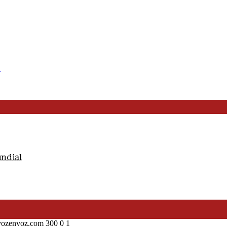
s
undial
vozenvoz.com
300
0
1