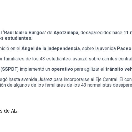
 ‘Raúl Isidro Burgos’
de
Ayotzinapa
, desaparecidos hace
11 
los estudiantes
.
nició en el
Ángel de la Independencia
, sobre la avenida
Paseo 
r familiares de los 43 estudiantes, avanzó sobre carriles central
 (
SSPDF
) implementó un
operativo
para agilizar el
tránsito veh
ó hasta avenida Juárez para incorporarse al Eje Central. El conti
ción de algunos de los familiares de los 43 normalistas desapar
os de AL